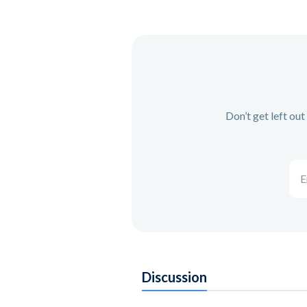
Don’t get left ou
Ent
you
ema
add
Discussion