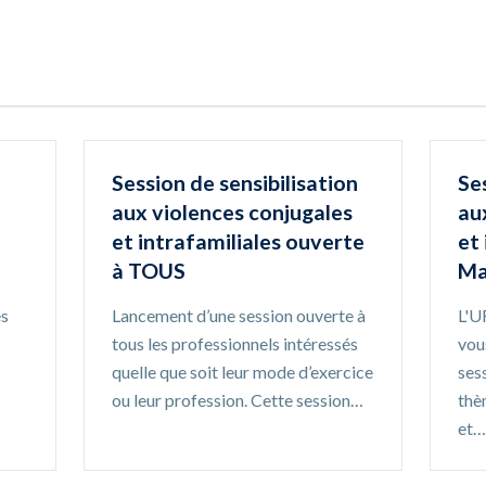
Session de sensibilisation
Ses
aux violences conjugales
au
et intrafamiliales ouverte
et 
à TOUS
Ma
es
Lancement d’une session ouverte à
L'U
tous les professionnels intéressés
vous
quelle que soit leur mode d’exercice
sess
ou leur profession. Cette session…
thè
et…